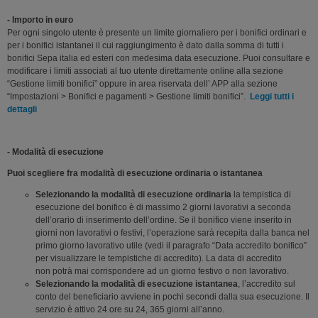
- Importo in euro
Per ogni singolo utente è presente un limite giornaliero per i bonifici ordinari e
per i bonifici istantanei il cui raggiungimento è dato dalla somma di tutti i
bonifici Sepa italia ed esteri con medesima data esecuzione. Puoi consultare e
modificare i limiti associati al tuo utente direttamente online alla sezione
“Gestione limiti bonifici” oppure in area riservata dell’ APP alla sezione
“Impostazioni > Bonifici e pagamenti > Gestione limiti bonifici”.
Leggi tutti i
dettagli
- Modalità di esecuzione
Puoi scegliere fra modalità di esecuzione ordinaria o istantanea
Selezionando la modalità di esecuzione ordinaria
la tempistica di
esecuzione del bonifico è di massimo 2 giorni lavorativi a seconda
dell’orario di inserimento dell’ordine. Se il bonifico viene inserito in
giorni non lavorativi o festivi, l’operazione sarà recepita dalla banca nel
primo giorno lavorativo utile (vedi il paragrafo “Data accredito bonifico”
per visualizzare le tempistiche di accredito). La data di accredito
non potrà mai corrispondere ad un giorno festivo o non lavorativo.
Selezionando la modalità di esecuzione istantanea
, l’accredito sul
conto del beneficiario avviene in pochi secondi dalla sua esecuzione. Il
servizio è attivo 24 ore su 24, 365 giorni all’anno.