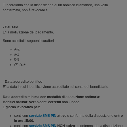
Ti ricordiamo che la disposizione di un bonifico istantaneo, una volta
confermata, non è revocabile.
- Causale
E' la motivazione del pagamento.
Sono accettati i seguenti caratteri.
A-Z
a-z
0-9
/?'-:().,+
- Data accredito bonifico
E' la data in cui il bonifico viene accreditato sul conto del beneficiario.
Data accredito minima con modalità di esecuzione ordinaria:
Bonifici ordinari verso conti correnti non Fineco
1 giorno lavorativo per:
conti con
servizio SMS PIN
attivo
e conferma della disposizione
entro
le ore 15:00.
conti con
servizio SMS PIN
NON attivo
e conferma della disposizione