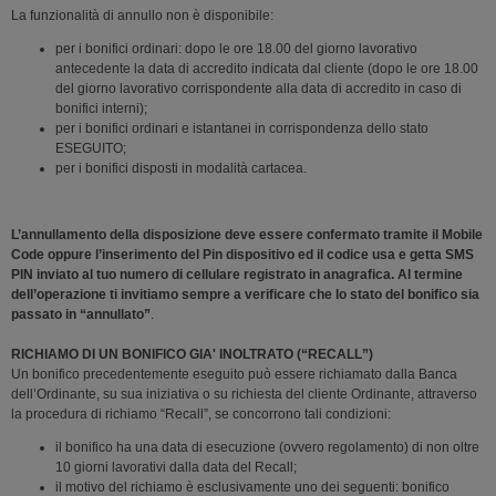
La funzionalità di annullo non è disponibile:
per i bonifici ordinari: dopo le ore 18.00 del giorno lavorativo
antecedente la data di accredito indicata dal cliente (dopo le ore 18.00
del giorno lavorativo corrispondente alla data di accredito in caso di
bonifici interni);
per i bonifici ordinari e istantanei in corrispondenza dello stato
ESEGUITO;
per i bonifici disposti in modalità cartacea.
L’annullamento della disposizione deve essere confermato tramite il Mobile
Code oppure l’inserimento del Pin dispositivo ed il codice usa e getta SMS
PIN inviato al tuo numero di cellulare registrato in anagrafica. Al termine
dell’operazione ti invitiamo sempre a verificare che lo stato del bonifico sia
passato in “annullato”
.
RICHIAMO DI UN BONIFICO GIA' INOLTRATO (“RECALL”)
Un bonifico precedentemente eseguito può essere richiamato dalla Banca
dell’Ordinante, su sua iniziativa o su richiesta del cliente Ordinante, attraverso
la procedura di richiamo “Recall”, se concorrono tali condizioni:
il bonifico ha una data di esecuzione (ovvero regolamento) di non oltre
10 giorni lavorativi dalla data del Recall;
il motivo del richiamo è esclusivamente uno dei seguenti: bonifico