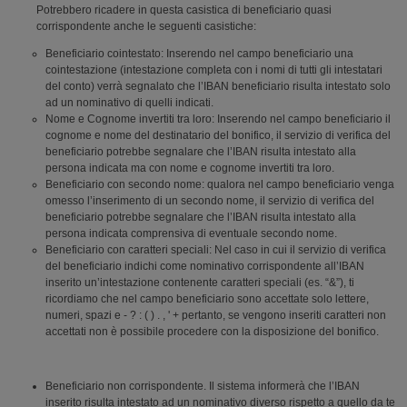
Potrebbero ricadere in questa casistica di beneficiario quasi
corrispondente anche le seguenti casistiche:
Beneficiario cointestato: Inserendo nel campo beneficiario una
cointestazione (intestazione completa con i nomi di tutti gli intestatari
del conto) verrà segnalato che l’IBAN beneficiario risulta intestato solo
ad un nominativo di quelli indicati.
Nome e Cognome invertiti tra loro: Inserendo nel campo beneficiario il
cognome e nome del destinatario del bonifico, il servizio di verifica del
beneficiario potrebbe segnalare che l’IBAN risulta intestato alla
persona indicata ma con nome e cognome invertiti tra loro.
Beneficiario con secondo nome: qualora nel campo beneficiario venga
omesso l’inserimento di un secondo nome, il servizio di verifica del
beneficiario potrebbe segnalare che l’IBAN risulta intestato alla
persona indicata comprensiva di eventuale secondo nome.
Beneficiario con caratteri speciali: Nel caso in cui il servizio di verifica
del beneficiario indichi come nominativo corrispondente all’IBAN
inserito un’intestazione contenente caratteri speciali (es. “&”), ti
ricordiamo che nel campo beneficiario sono accettate solo lettere,
numeri, spazi e - ? : ( ) . , ' + pertanto, se vengono inseriti caratteri non
accettati non è possibile procedere con la disposizione del bonifico.
Beneficiario non corrispondente. Il sistema informerà che l’IBAN
inserito risulta intestato ad un nominativo diverso rispetto a quello da te