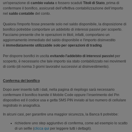
un'operazione di
cambio valuta
o fossero scaduti
Titoli di Stato
, prima di
confermare il bonifico, assicurati dell’effettiva contabilizzazione dell’importo
nel
saldo contabile
del conto.
Qualora l'importo fosse presente solo nel saldo disponibile, la disposizione di
bonifico potrebbe comportare un addebito di interessi passivi per scoperto.
Facciamo presente che le operazioni in titoli, infatti, comportano un
aggiornamento immediato del saldo disponibile e l'importo disinvestito
è
immediatamente utilizzabile solo per operazioni di trading
.
Per disporre bonifici in uscita
evitando l'addebito di interessi passivi
per
scoperto, è necessario che tale importo sia stato contabilizzato nei movimenti
di conto (di norma 3 giorni lavorativi successivi al disinvestimento).
Conferma del bonifico
Dopo aver inserito tutti i dati, nella pagina di riepilogo sarà necessario
confermare il bonifico tramite il Mobile Code oppure l’inserimento del Pin
dispositivo ed il codice usa e getta SMS PIN inviato al tuo numero di cellulare
registrato in anagrafica.
In alcuni casi, per garantire una maggior sicurezza, la Banca ti potrebbe:
richiedere uno step aggiuntivo di conferma, come ad esempio lo scatto
di un selfie (
clicca qui
per leggere tutti i dettagli).