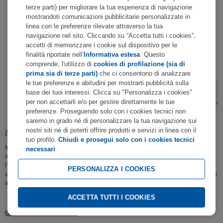
terze parti) per migliorare la tua esperienza di navigazione
mostrandoti comunicazioni pubblicitarie personalizzate in
linea con le preferenze rilevate attraverso la tua
navigazione nel sito. Cliccando su “Accetta tutti i cookies”,
accetti di memorizzare i cookie sul dispositivo per le
finalità riportate nell’
Informativa estesa
. Questo
comprende, l'utilizzo di
cookies di profilazione (sia di
prima sia di terze parti)
che ci consentono di analizzare
le tue preferenze e abitudini per mostrarti pubblicità sulla
base dei tuoi interessi. Clicca su "Personalizza i cookies"
per non accettarli e/o per gestire direttamente le tue
preferenze. Proseguendo solo con i cookies tecnici non
saremo in grado né di personalizzare la tua navigazione sui
nostri siti né di poterti offrire prodotti e servizi in linea con il
Attenzione!
tuo profilo.
Chiudi e prosegui solo con i cookies tecnici
In caso di esito “Beneficiario quasi corrispondente, non corrispondente o di
necessari
impossibilità da parte della banca del beneficiario di effettuare il controllo”,
l’autorizzazione del pagamento potrebbe comportare il rischio di un mancato
PERSONALIZZA I COOKIES
accredito del bonifico sul conto del beneficiario o di trasferire fondi ad un conto
intestato ad un beneficiario diverso dal nominativo indicato.
ACCETTA TUTTI I COOKIES
Gestione bonifici cartacei