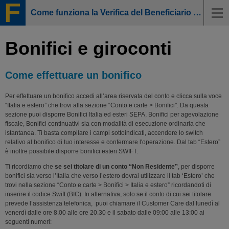
Come funziona la Verifica del Beneficiario e quali sono gli esiti?
Bonifici e giroconti
Come effettuare un bonifico
Per effettuare un bonifico accedi all’area riservata del conto e clicca sulla voce
“Italia e estero” che trovi alla sezione “Conto e carte > Bonifici". Da questa
sezione puoi disporre Bonifici Italia ed esteri SEPA, Bonifici per agevolazione
fiscale, Bonifici continuativi sia con modalità di esecuzione ordinaria che
istantanea. Ti basta compilare i campi sottoindicati, accendere lo switch
relativo al bonifico di tuo interesse e confermare l'operazione. Dal tab “Estero”
è inoltre possibile disporre bonifici esteri SWIFT.
Ti ricordiamo che
se sei titolare di un conto “Non Residente”
, per disporre
bonifici sia verso l’Italia che verso l’estero dovrai utilizzare il tab ‘Estero’ che
trovi nella sezione “Conto e carte > Bonifici > Italia e estero” ricordandoti di
inserire il codice Swift (BIC). In alternativa, solo se il conto di cui sei titolare
prevede l’assistenza telefonica, puoi chiamare il Customer Care dal lunedì al
venerdì dalle ore 8.00 alle ore 20.30 e il sabato dalle 09:00 alle 13:00 ai
seguenti numeri: