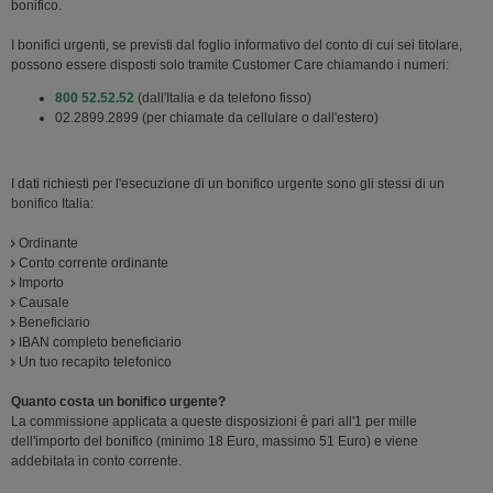
bonifico.
I bonifici urgenti, se previsti dal foglio informativo del conto di cui sei titolare,
possono essere disposti solo tramite Customer Care chiamando i numeri:
800 52.52.52
(dall'Italia e da telefono fisso)
02.2899.2899 (per chiamate da cellulare o dall'estero)
I dati richiesti per l'esecuzione di un bonifico urgente sono gli stessi di un
bonifico Italia:
Ordinante
Conto corrente ordinante
Importo
Causale
Beneficiario
IBAN completo beneficiario
Un tuo recapito telefonico
Quanto costa un bonifico urgente?
La commissione applicata a queste disposizioni è pari all'1 per mille
dell'importo del bonifico (minimo 18 Euro, massimo 51 Euro) e viene
addebitata in conto corrente.