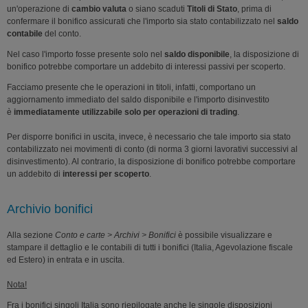
un'operazione di
cambio valuta
o siano scaduti
Titoli di Stato
, prima di
confermare il bonifico assicurati che l'importo sia stato contabilizzato nel
saldo
contabile
del conto.
Nel caso l'importo fosse presente solo nel
saldo disponibile
, la disposizione di
bonifico potrebbe comportare un addebito di interessi passivi per scoperto.
Facciamo presente che le operazioni in titoli, infatti, comportano un
aggiornamento immediato del saldo disponibile e l'importo disinvestito
è
immediatamente utilizzabile solo per operazioni di trading
.
Per disporre bonifici in uscita, invece, è necessario che tale importo sia stato
contabilizzato nei movimenti di conto (di norma 3 giorni lavorativi successivi al
disinvestimento). Al contrario, la disposizione di bonifico potrebbe comportare
un addebito di
interessi per scoperto
.
Archivio bonifici
Alla sezione
Conto e carte > Archivi > Bonifici
è possibile visualizzare e
stampare il dettaglio e le contabili di tutti i bonifici (Italia, Agevolazione fiscale
ed Estero) in entrata e in uscita.
Nota!
Fra i bonifici singoli Italia sono riepilogate anche le singole disposizioni